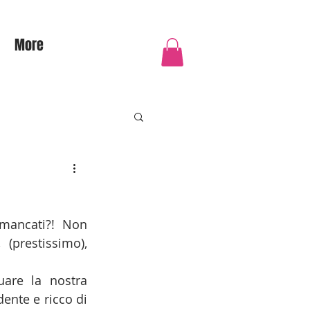
More
mancati?! Non 
(prestissimo), 
Eccoci nuovamente qui, carichi di energie pre natalizie per continuare la nostra 
nte e ricco di 