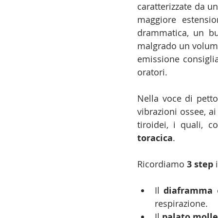
caratterizzate da un
maggiore estension
drammatica, un buo
malgrado un volume 
emissione consiglia
oratori.
Nella voce di petto
vibrazioni ossee, a
tiroidei, i quali, 
toracica
.
Ricordiamo 
3 step
 
Il 
diaframma
 
respirazione.
Il 
palato molle