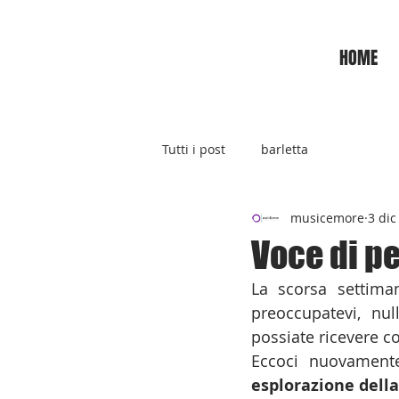
HOME
Tutti i post
barletta
musicemore
3 dic
Voce di pe
La scorsa settiman
preoccupatevi, nul
possiate ricevere c
esplorazione dell