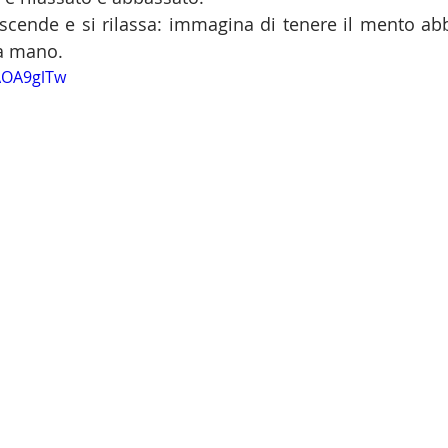
 scende e si rilassa: immagina di tenere il mento ab
ua mano.
AOA9glTw