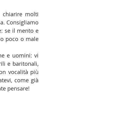
chiarire molti 
la. Consigliamo 
: se il mento e 
o poco o male 
e e uomini: vi 
i e baritonali, 
n vocalità più 
tevi, come già 
ate pensare!