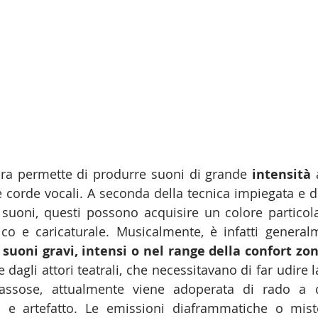
ura permette di produrre suoni di grande 
intensità
 
 corde vocali. A seconda della tecnica impiegata e del
 suoni, questi possono acquisire un colore partico
ico e caricaturale. Musicalmente, è infatti generalme
 
suoni gravi, intensi o nel range della confort zo
agli attori teatrali, che necessitavano di far udire l
iassose, attualmente viene adoperata di rado a 
 e artefatto. Le emissioni diaframmatiche o mist