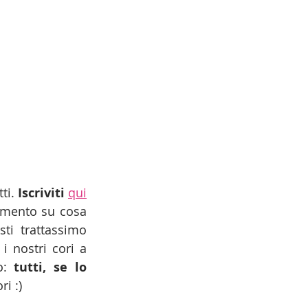
ti. 
Iscriviti
qui
mmento su cosa 
i trattassimo 
 nostri cori a 
o: 
tutti, se lo 
ri :)