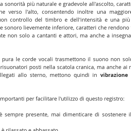
a sonorità più naturale e gradevole all'ascolto, caratt
e verso l'alto, consentendo inoltre una maggiore 
n controllo del timbro e dell'intensità e una più f
sonoro lievemente inferiore, caratteri che rendono ta
te non solo a cantanti e attori, ma anche a insegnant
 pura le corde vocali trasmettono il suono non solo,
i risuonatori posti nella scatola cranica, ma anche ai
collegati allo sterno, mettono quindi in 
vibrazione 
importanti per facilitare l'utilizzo di questo registro:
è sempre presente, mai dimenticare di sostenere i
 è rilassato e abbassato.