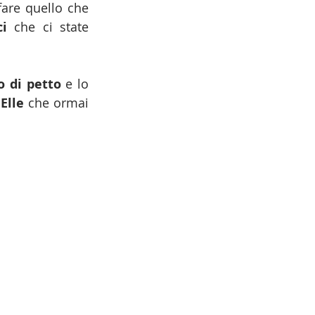
are quello che 
ci
 che ci state 
o di petto
 e lo 
Elle
 che ormai 