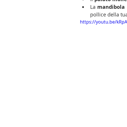
La 
mandibola
pollice della t
https://youtu.be/kRp