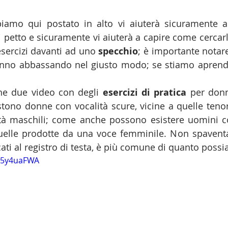
biamo qui postato in alto vi aiuterà sicuramente a 
di petto e sicuramente vi aiuterà a capire come cercar
 esercizi davanti ad uno 
specchio
; è importante notare
anno abbassando nel giusto modo; se stiamo aprend
he due video con degli 
esercizi di pratica
 per donn
tono donne con vocalità scure, vicine a quelle tenoril
ità maschili; come anche possono esistere uomini co
 quelle prodotte da una voce femminile. Non spaventa
ati al registro di testa, è più comune di quanto possi
G5y4uaFWA